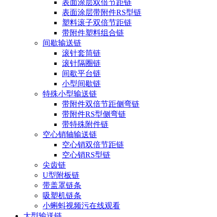
表面涂层双倍节距链
表面涂层带附件RS型链
塑料滚子双倍节距链
带附件塑料组合链
间歇输送链
滚针套筒链
滚针隔圈链
间歇平台链
小型间歇链
特殊小型输送链
带附件双倍节距侧弯链
带附件RS型侧弯链
带特殊附件链
空心销轴输送链
空心销双倍节距链
空心销RS型链
尖齿链
U型附板链
带盖罩链条
吸塑机链条
小蝌蚪视频污在线观看
大型输送链