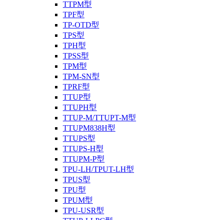
TTPM型
TPF型
TP-OTD型
TPS型
TPH型
TPSS型
TPM型
TPM-SN型
TPRF型
TTUP型
TTUPH型
TTUP-M/TTUPT-M型
TTUPM838H型
TTUPS型
TTUPS-H型
TTUPM-P型
TPU-LH/TPUT-LH型
TPUS型
TPU型
TPUM型
TPU-USR型