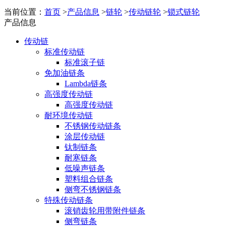
当前位置：
首页
>
产品信息
>
链轮
>
传动链轮
>
锁式链轮
产品信息
传动链
标准传动链
标准滚子链
免加油链条
Lambda链条
高强度传动链
高强度传动链
耐环境传动链
不锈钢传动链条
涂层传动链
钛制链条
耐寒链条
低噪声链条
塑料组合链条
侧弯不锈钢链条
特殊传动链条
滚销齿轮用带附件链条
侧弯链条