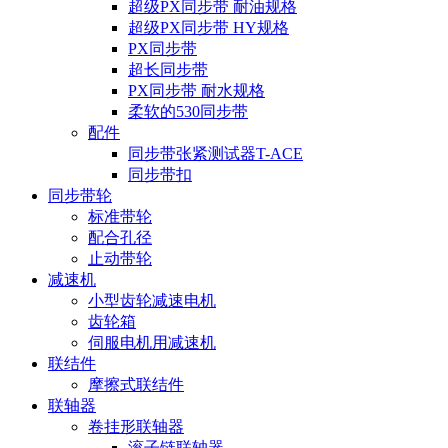
超级PX同步带 耐油规格
超级PX同步带 HY规格
PX同步带
超长同步带
PX同步带 耐水规格
柔软的530同步带
配件
同步带张紧测试器T-ACE
同步带扣
同步带轮
标准带轮
配合孔径
止动带轮
减速机
小型齿轮减速电机
齿轮箱
伺服电机用减速机
联结件
摩擦式联结件
联轴器
卷挂形联轴器
滚子链联轴器