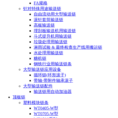
FA规格
针对特殊用途输送链
自由流动用大型输送链
滚针套筒输送链
高板输送链
埋刮板输送机用输送链
斗式提升机用输送链
垃圾处理用输送链
淋雨试验 & 最终检查生产线用搬运链
水处理用输送链
糖机链
钢铁行业用输送链条
大型输送链应用设备
循环链(环形滚子)
带轴·带附件轴承滚子
大型输送链配件
输送链用自动加油器
顶板链
塑料模块链条
WT0405-W型
WT0705-W型