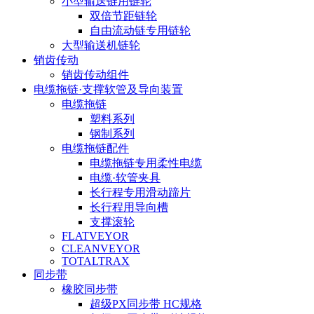
小型输送链用链轮
双倍节距链轮
自由流动链专用链轮
大型输送机链轮
销齿传动
销齿传动组件
电缆拖链·支撑软管及导向装置
电缆拖链
塑料系列
钢制系列
电缆拖链配件
电缆拖链专用柔性电缆
电缆·软管夹具
长行程专用滑动蹄片
长行程用导向槽
支撑滚轮
FLATVEYOR
CLEANVEYOR
TOTALTRAX
同步带
橡胶同步带
超级PX同步带 HC规格