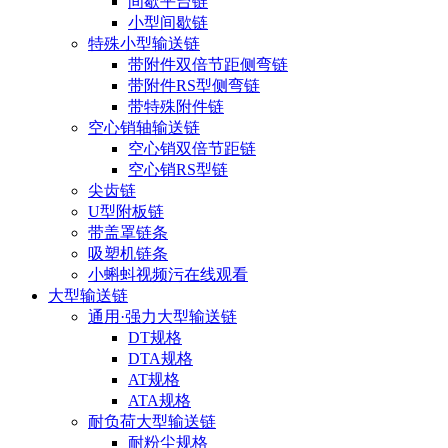
间歇平台链
小型间歇链
特殊小型输送链
带附件双倍节距侧弯链
带附件RS型侧弯链
带特殊附件链
空心销轴输送链
空心销双倍节距链
空心销RS型链
尖齿链
U型附板链
带盖罩链条
吸塑机链条
小蝌蚪视频污在线观看
大型输送链
通用·强力大型输送链
DT规格
DTA规格
AT规格
ATA规格
耐负荷大型输送链
耐粉尘规格