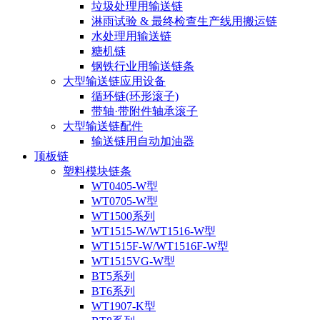
垃圾处理用输送链
淋雨试验 & 最终检查生产线用搬运链
水处理用输送链
糖机链
钢铁行业用输送链条
大型输送链应用设备
循环链(环形滚子)
带轴·带附件轴承滚子
大型输送链配件
输送链用自动加油器
顶板链
塑料模块链条
WT0405-W型
WT0705-W型
WT1500系列
WT1515-W/WT1516-W型
WT1515F-W/WT1516F-W型
WT1515VG-W型
BT5系列
BT6系列
WT1907-K型