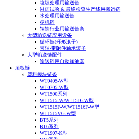
垃圾处理用输送链
淋雨试验 & 最终检查生产线用搬运链
水处理用输送链
糖机链
钢铁行业用输送链条
大型输送链应用设备
循环链(环形滚子)
带轴·带附件轴承滚子
大型输送链配件
输送链用自动加油器
顶板链
塑料模块链条
WT0405-W型
WT0705-W型
WT1500系列
WT1515-W/WT1516-W型
WT1515F-W/WT1516F-W型
WT1515VG-W型
BT5系列
BT6系列
WT1907-K型