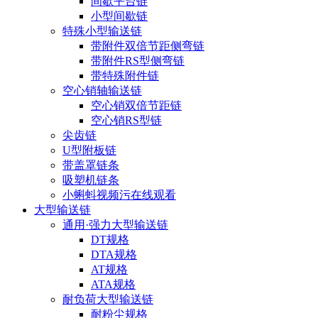
间歇平台链
小型间歇链
特殊小型输送链
带附件双倍节距侧弯链
带附件RS型侧弯链
带特殊附件链
空心销轴输送链
空心销双倍节距链
空心销RS型链
尖齿链
U型附板链
带盖罩链条
吸塑机链条
小蝌蚪视频污在线观看
大型输送链
通用·强力大型输送链
DT规格
DTA规格
AT规格
ATA规格
耐负荷大型输送链
耐粉尘规格