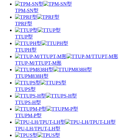
TPM-SN型
TPRF型
TTUP型
TTUPH型
TTUP-M/TTUPT-M形
TTUPM838H型
TTUPS型
TTUPS-H型
TTUPM-P型
TPU-LH/TPUT-LH型