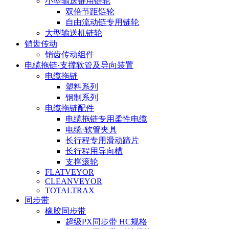
小型输送链用链轮
双倍节距链轮
自由流动链专用链轮
大型输送机链轮
销齿传动
销齿传动组件
电缆拖链·支撑软管及导向装置
电缆拖链
塑料系列
钢制系列
电缆拖链配件
电缆拖链专用柔性电缆
电缆·软管夹具
长行程专用滑动蹄片
长行程用导向槽
支撑滚轮
FLATVEYOR
CLEANVEYOR
TOTALTRAX
同步带
橡胶同步带
超级PX同步带 HC规格