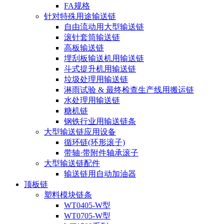
FA规格
针对特殊用途输送链
自由流动用大型输送链
滚针套筒输送链
高板输送链
埋刮板输送机用输送链
斗式提升机用输送链
垃圾处理用输送链
淋雨试验 & 最终检查生产线用搬运链
水处理用输送链
糖机链
钢铁行业用输送链条
大型输送链应用设备
循环链(环形滚子)
带轴·带附件轴承滚子
大型输送链配件
输送链用自动加油器
顶板链
塑料模块链条
WT0405-W型
WT0705-W型