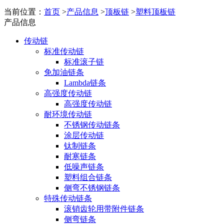
当前位置：
首页
>
产品信息
>
顶板链
>
塑料顶板链
产品信息
传动链
标准传动链
标准滚子链
免加油链条
Lambda链条
高强度传动链
高强度传动链
耐环境传动链
不锈钢传动链条
涂层传动链
钛制链条
耐寒链条
低噪声链条
塑料组合链条
侧弯不锈钢链条
特殊传动链条
滚销齿轮用带附件链条
侧弯链条