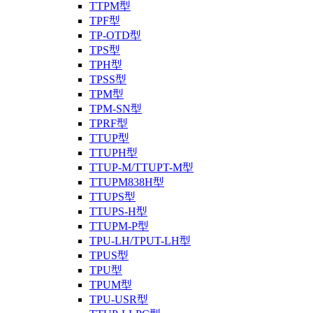
TTPM型
TPF型
TP-OTD型
TPS型
TPH型
TPSS型
TPM型
TPM-SN型
TPRF型
TTUP型
TTUPH型
TTUP-M/TTUPT-M型
TTUPM838H型
TTUPS型
TTUPS-H型
TTUPM-P型
TPU-LH/TPUT-LH型
TPUS型
TPU型
TPUM型
TPU-USR型