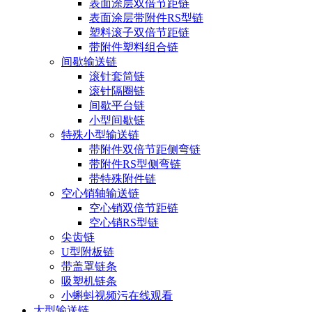
表面涂层双倍节距链
表面涂层带附件RS型链
塑料滚子双倍节距链
带附件塑料组合链
间歇输送链
滚针套筒链
滚针隔圈链
间歇平台链
小型间歇链
特殊小型输送链
带附件双倍节距侧弯链
带附件RS型侧弯链
带特殊附件链
空心销轴输送链
空心销双倍节距链
空心销RS型链
尖齿链
U型附板链
带盖罩链条
吸塑机链条
小蝌蚪视频污在线观看
大型输送链