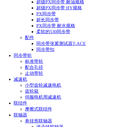
超级PX同步带 耐油规格
超级PX同步带 HY规格
PX同步带
超长同步带
PX同步带 耐水规格
柔软的530同步带
配件
同步带张紧测试器T-ACE
同步带扣
同步带轮
标准带轮
配合孔径
止动带轮
减速机
小型齿轮减速电机
齿轮箱
伺服电机用减速机
联结件
摩擦式联结件
联轴器
卷挂形联轴器
滚子链联轴器