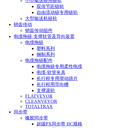
小型输送链用链轮
双倍节距链轮
自由流动链专用链轮
大型输送机链轮
销齿传动
销齿传动组件
电缆拖链·支撑软管及导向装置
电缆拖链
塑料系列
钢制系列
电缆拖链配件
电缆拖链专用柔性电缆
电缆·软管夹具
长行程专用滑动蹄片
长行程用导向槽
支撑滚轮
FLATVEYOR
CLEANVEYOR
TOTALTRAX
同步带
橡胶同步带
超级PX同步带 HC规格