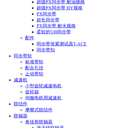
超级PX同步带 耐油规格
超级PX同步带 HY规格
PX同步带
超长同步带
PX同步带 耐水规格
柔软的530同步带
配件
同步带张紧测试器T-ACE
同步带扣
同步带轮
标准带轮
配合孔径
止动带轮
减速机
小型齿轮减速电机
齿轮箱
伺服电机用减速机
联结件
摩擦式联结件
联轴器
卷挂形联轴器
滚子链联轴器