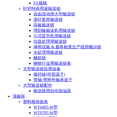
FA规格
针对特殊用途输送链
自由流动用大型输送链
滚针套筒输送链
高板输送链
埋刮板输送机用输送链
斗式提升机用输送链
垃圾处理用输送链
淋雨试验 & 最终检查生产线用搬运链
水处理用输送链
糖机链
钢铁行业用输送链条
大型输送链应用设备
循环链(环形滚子)
带轴·带附件轴承滚子
大型输送链配件
输送链用自动加油器
顶板链
塑料模块链条
WT0405-W型
WT0705-W型