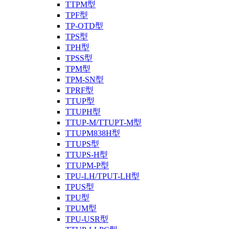
TTPM型
TPF型
TP-OTD型
TPS型
TPH型
TPSS型
TPM型
TPM-SN型
TPRF型
TTUP型
TTUPH型
TTUP-M/TTUPT-M型
TTUPM838H型
TTUPS型
TTUPS-H型
TTUPM-P型
TPU-LH/TPUT-LH型
TPUS型
TPU型
TPUM型
TPU-USR型