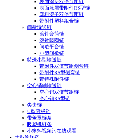
表面涂层双倍节距链
表面涂层带附件RS型链
塑料滚子双倍节距链
带附件塑料组合链
间歇输送链
滚针套筒链
滚针隔圈链
间歇平台链
小型间歇链
特殊小型输送链
带附件双倍节距侧弯链
带附件RS型侧弯链
带特殊附件链
空心销轴输送链
空心销双倍节距链
空心销RS型链
尖齿链
U型附板链
带盖罩链条
吸塑机链条
小蝌蚪视频污在线观看
大型输送链