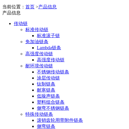
当前位置：
首页
>
产品信息
产品信息
传动链
标准传动链
标准滚子链
免加油链条
Lambda链条
高强度传动链
高强度传动链
耐环境传动链
不锈钢传动链条
涂层传动链
钛制链条
耐寒链条
低噪声链条
塑料组合链条
侧弯不锈钢链条
特殊传动链条
滚销齿轮用带附件链条
侧弯链条